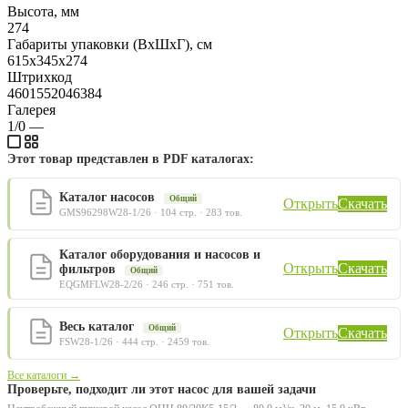
Высота, мм
274
Габариты упаковки (ВхШхГ), см
615х345х274
Штрихкод
4601552046384
Галерея
1/0
—
Этот товар представлен в PDF каталогах:
Каталог насосов
Общий
Открыть
Скачать
GMS96298W28-1/26 · 104 стр. · 283 тов.
Каталог оборудования и насосов и
Открыть
Скачать
фильтров
Общий
EQGMFLW28-2/26 · 246 стр. · 751 тов.
Весь каталог
Общий
Открыть
Скачать
FSW28-1/26 · 444 стр. · 2459 тов.
Все каталоги →
Проверьте, подходит ли этот насос для вашей задачи