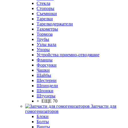
Стекла
Стопоры
Съемники
Тарелки
Тарелкодержатели
Тахометры
Тормоза
Трубы
Узлы вала
Упоры
Устройства приемно-отводящие
Фланцы
Форсунки
Чашки
Шайбы
Шестерни
Шпиндели
Шпонки
Штуцеры
+ ЕЩЕ 70
Запчасти для
гомогенизаторов
Блоки
Болты
Винты