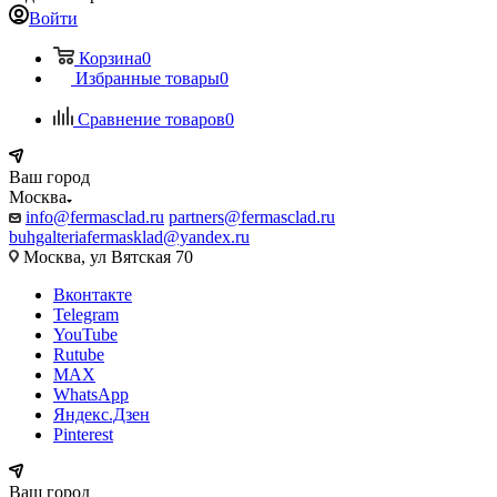
Войти
Корзина
0
Избранные товары
0
Сравнение товаров
0
Ваш город
Москва
info@fermasclad.ru
partners@fermasclad.ru
buhgalteriafermasklad@yandex.ru
Москва, ул Вятская 70
Вконтакте
Telegram
YouTube
Rutube
MAX
WhatsApp
Яндекс.Дзен
Pinterest
Ваш город