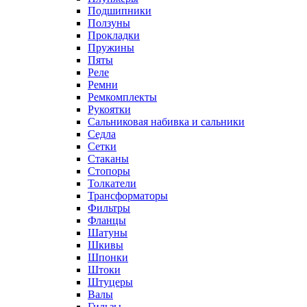
Подшипники
Ползуны
Прокладки
Пружины
Пяты
Реле
Ремни
Ремкомплекты
Рукоятки
Сальниковая набивка и сальники
Седла
Сетки
Стаканы
Стопоры
Толкатели
Трансформаторы
Фильтры
Фланцы
Шатуны
Шкивы
Шпонки
Штоки
Штуцеры
Валы
Гильзы