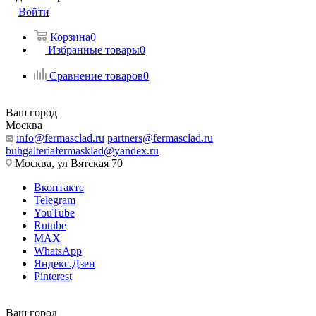
Войти
Корзина
0
Избранные товары
0
Сравнение товаров
0
Ваш город
Москва
info@fermasclad.ru
partners@fermasclad.ru
buhgalteriafermasklad@yandex.ru
Москва, ул Вятская 70
Вконтакте
Telegram
YouTube
Rutube
MAX
WhatsApp
Яндекс.Дзен
Pinterest
Ваш город