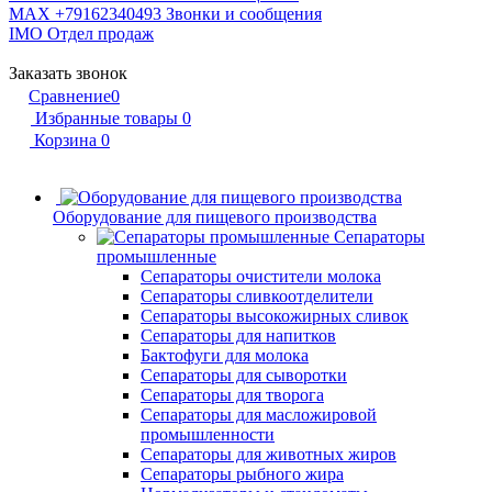
MAX +79162340493
Звонки и сообщения
IMO
Отдел продаж
Заказать звонок
Сравнение
0
Избранные товары
0
Корзина
0
Оборудование для пищевого производства
Сепараторы
промышленные
Сепараторы очистители молока
Сепараторы сливкоотделители
Сепараторы высокожирных сливок
Сепараторы для напитков
Бактофуги для молока
Сепараторы для сыворотки
Сепараторы для творога
Сепараторы для масложировой
промышленности
Сепараторы для животных жиров
Сепараторы рыбного жира