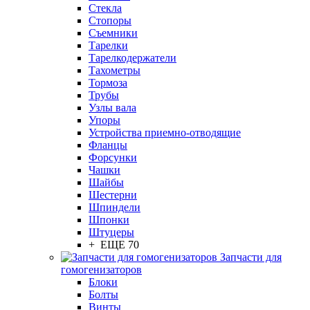
Стекла
Стопоры
Съемники
Тарелки
Тарелкодержатели
Тахометры
Тормоза
Трубы
Узлы вала
Упоры
Устройства приемно-отводящие
Фланцы
Форсунки
Чашки
Шайбы
Шестерни
Шпиндели
Шпонки
Штуцеры
+ ЕЩЕ 70
Запчасти для
гомогенизаторов
Блоки
Болты
Винты