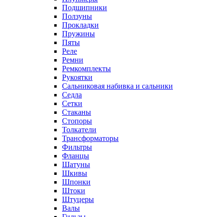
Подшипники
Ползуны
Прокладки
Пружины
Пяты
Реле
Ремни
Ремкомплекты
Рукоятки
Сальниковая набивка и сальники
Седла
Сетки
Стаканы
Стопоры
Толкатели
Трансформаторы
Фильтры
Фланцы
Шатуны
Шкивы
Шпонки
Штоки
Штуцеры
Валы
Гильзы