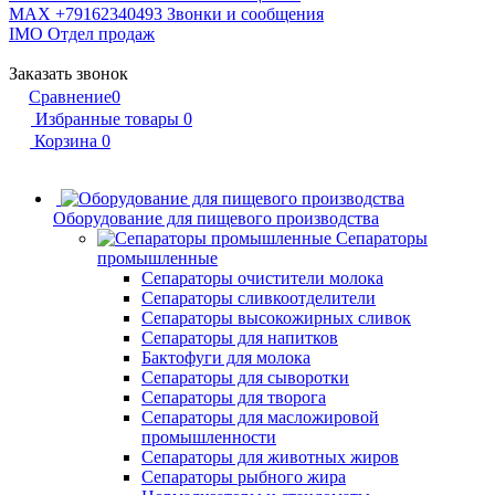
MAX +79162340493
Звонки и сообщения
IMO
Отдел продаж
Заказать звонок
Сравнение
0
Избранные товары
0
Корзина
0
Оборудование для пищевого производства
Сепараторы
промышленные
Сепараторы очистители молока
Сепараторы сливкоотделители
Сепараторы высокожирных сливок
Сепараторы для напитков
Бактофуги для молока
Сепараторы для сыворотки
Сепараторы для творога
Сепараторы для масложировой
промышленности
Сепараторы для животных жиров
Сепараторы рыбного жира