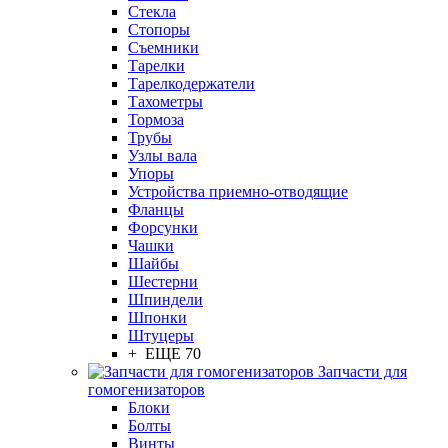
Стекла
Стопоры
Съемники
Тарелки
Тарелкодержатели
Тахометры
Тормоза
Трубы
Узлы вала
Упоры
Устройства приемно-отводящие
Фланцы
Форсунки
Чашки
Шайбы
Шестерни
Шпиндели
Шпонки
Штуцеры
+ ЕЩЕ 70
Запчасти для
гомогенизаторов
Блоки
Болты
Винты