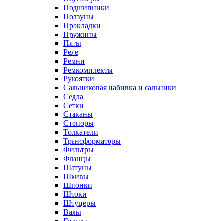
Подшипники
Ползуны
Прокладки
Пружины
Пяты
Реле
Ремни
Ремкомплекты
Рукоятки
Сальниковая набивка и сальники
Седла
Сетки
Стаканы
Стопоры
Толкатели
Трансформаторы
Фильтры
Фланцы
Шатуны
Шкивы
Шпонки
Штоки
Штуцеры
Валы
Гильзы