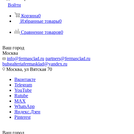
Войти
Корзина
0
Избранные товары
0
Сравнение товаров
0
Ваш город
Москва
info@fermasclad.ru
partners@fermasclad.ru
buhgalteriafermasklad@yandex.ru
Москва, ул Вятская 70
Вконтакте
Telegram
YouTube
Rutube
MAX
WhatsApp
Яндекс.Дзен
Pinterest
Ваш город