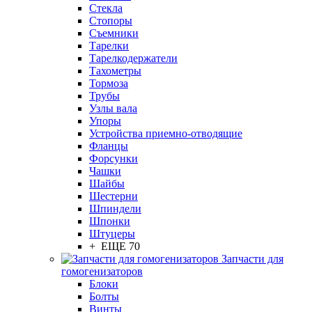
Стекла
Стопоры
Съемники
Тарелки
Тарелкодержатели
Тахометры
Тормоза
Трубы
Узлы вала
Упоры
Устройства приемно-отводящие
Фланцы
Форсунки
Чашки
Шайбы
Шестерни
Шпиндели
Шпонки
Штуцеры
+ ЕЩЕ 70
Запчасти для
гомогенизаторов
Блоки
Болты
Винты