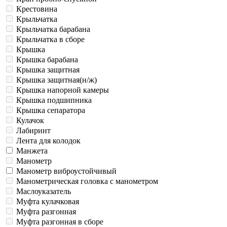
Крестовина
Крыльчатка
Крыльчатка барабана
Крыльчатка в сборе
Крышка
Крышка барабана
Крышка защитная
Крышка защитная(н/ж)
Крышка напорной камеры
Крышка подшипника
Крышка сепаратора
Кулачок
Лабиринт
Лента для колодок
Манжета
Манометр
Манометр виброустойчивый
Манометрическая головка c манометром
Маслоуказатель
Муфта кулачковая
Муфта разгонная
Муфта разгонная в сборе