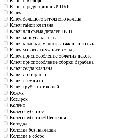
Клапан в сборе
Клапан редукционный ПКР
Ключ
Ключ большого затяжного кольца
Ключ гайки клапана
Ключ для съема деталей ВСП
Ключ корпуса клапана
Ключ крышки, малого затяжного кольца
Ключ малого затяжного кольца
Ключ приспособление обжатия пакета
Ключ приспособление сборки барабана
Ключ седла клапана
Ключ стопорный
Ключ съемника
Ключ трубы питающей
Кожух
Козырек
Колено
Колесо зубчатое
Колесо зубчатое/Шестерня
Колодка
Колодка без накладки
Колодка в сборе