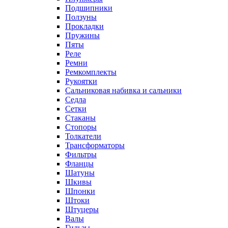
Подшипники
Ползуны
Прокладки
Пружины
Пяты
Реле
Ремни
Ремкомплекты
Рукоятки
Сальниковая набивка и сальники
Седла
Сетки
Стаканы
Стопоры
Толкатели
Трансформаторы
Фильтры
Фланцы
Шатуны
Шкивы
Шпонки
Штоки
Штуцеры
Валы
Гильзы