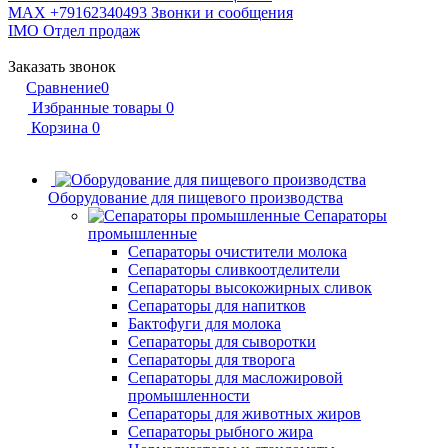
MAX +79162340493
Звонки и сообщения
IMO
Отдел продаж
Заказать звонок
Сравнение
0
Избранные товары
0
Корзина
0
Оборудование для пищевого производства
Сепараторы
промышленные
Сепараторы очистители молока
Сепараторы сливкоотделители
Сепараторы высокожирных сливок
Сепараторы для напитков
Бактофуги для молока
Сепараторы для сыворотки
Сепараторы для творога
Сепараторы для масложировой
промышленности
Сепараторы для животных жиров
Сепараторы рыбного жира