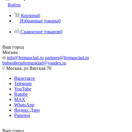
Войти
Корзина
0
Избранные товары
0
Сравнение товаров
0
Ваш город
Москва
info@fermasclad.ru
partners@fermasclad.ru
buhgalteriafermasklad@yandex.ru
Москва, ул Вятская 70
Вконтакте
Telegram
YouTube
Rutube
MAX
WhatsApp
Яндекс.Дзен
Pinterest
Ваш город