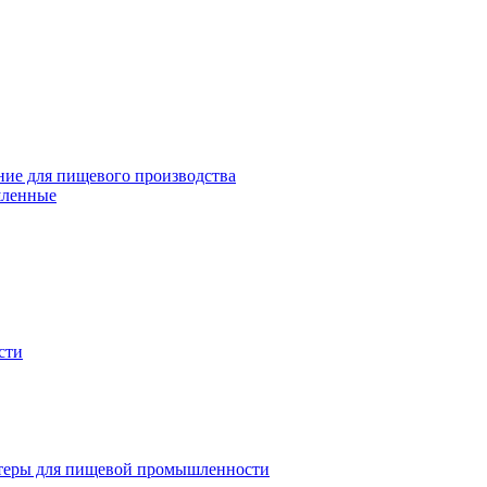
ие для пищевого производства
шленные
сти
теры для пищевой промышленности