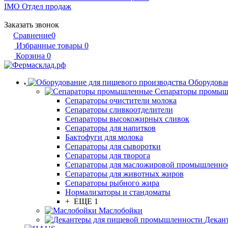
IMO
Отдел продаж
Заказать звонок
Сравнение
0
Избранные товары
0
Корзина
0
Оборудован
Сепараторы промы
Сепараторы очистители молока
Сепараторы сливкоотделители
Сепараторы высокожирных сливок
Сепараторы для напитков
Бактофуги для молока
Сепараторы для сыворотки
Сепараторы для творога
Сепараторы для масложировой промышленно
Сепараторы для животных жиров
Сепараторы рыбного жира
Нормализаторы и стандоматы
+ ЕЩЕ 1
Маслобойки
Декан