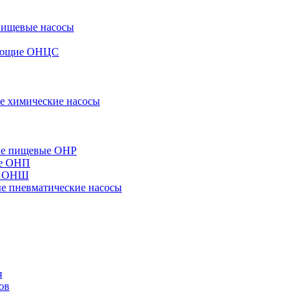
пищевые насосы
вающие ОНЦС
е химические насосы
ые пищевые ОНР
ые ОНП
е ОНШ
 пневматические насосы
я
ов