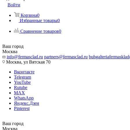
Войти
Корзина
0
Избранные товары
0
Сравнение товаров
0
Ваш город
Москва
info@fermasclad.ru
partners@fermasclad.ru
buhgalteriafermaskla
Москва, ул Вятская 70
Вконтакте
Telegram
YouTube
Rutube
MAX
WhatsApp
Яндекс.Дзен
Pinterest
Ваш город
Москва