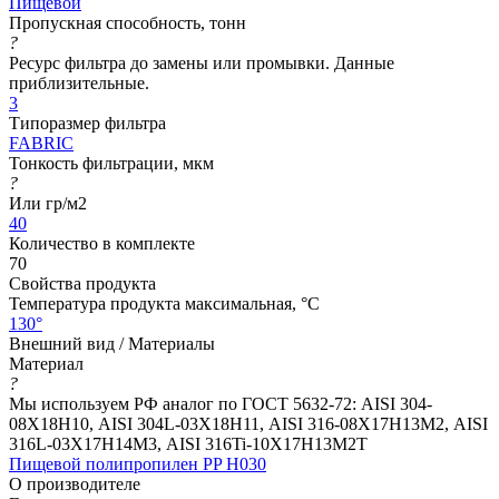
Пищевой
Пропускная способность, тонн
?
Ресурс фильтра до замены или промывки. Данные
приблизительные.
3
Типоразмер фильтра
FABRIC
Тонкость фильтрации, мкм
?
Или гр/м2
40
Количество в комплекте
70
Свойства продукта
Температура продукта максимальная, °C
130°
Внешний вид / Материалы
Материал
?
Мы используем РФ аналог по ГОСТ 5632-72: AISI 304-
08Х18Н10, AISI 304L-03Х18Н11, AISI 316-08Х17Н13М2, AISI
316L-03Х17Н14М3, AISI 316Ti-10Х17Н13М2Т
Пищевой полипропилен PP H030
О производителе