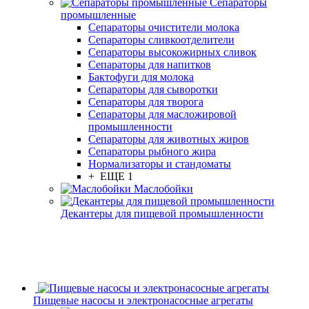
Сепараторы
промышленные
Сепараторы очистители молока
Сепараторы сливкоотделители
Сепараторы высокожирных сливок
Сепараторы для напитков
Бактофуги для молока
Сепараторы для сыворотки
Сепараторы для творога
Сепараторы для масложировой
промышленности
Сепараторы для животных жиров
Сепараторы рыбного жира
Нормализаторы и стандоматы
+ ЕЩЕ 1
Маслобойки
Декантеры для пищевой промышленности
Пищевые насосы и электронасосные агрегаты