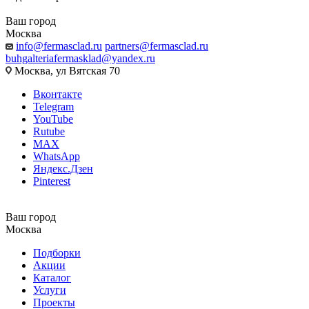
Ваш город
Москва
info@fermasclad.ru
partners@fermasclad.ru
buhgalteriafermasklad@yandex.ru
Москва, ул Вятская 70
Вконтакте
Telegram
YouTube
Rutube
MAX
WhatsApp
Яндекс.Дзен
Pinterest
Ваш город
Москва
Подборки
Акции
Каталог
Услуги
Проекты