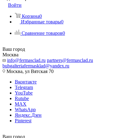
Войти
Корзина
0
Избранные товары
0
Сравнение товаров
0
Ваш город
Москва
info@fermasclad.ru
partners@fermasclad.ru
buhgalteriafermasklad@yandex.ru
Москва, ул Вятская 70
Вконтакте
Telegram
YouTube
Rutube
MAX
WhatsApp
Яндекс.Дзен
Pinterest
Ваш город