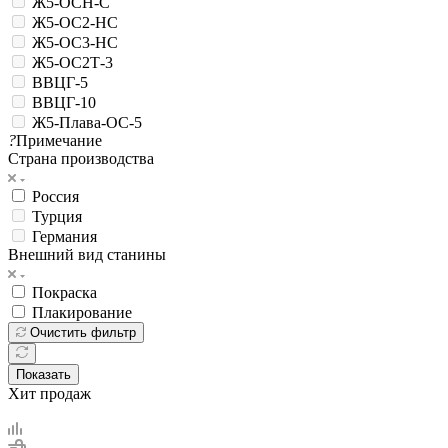
Ж5-ОСН-С
Ж5-ОС2-НС
Ж5-ОС3-НС
Ж5-ОС2Т-3
ВВЦГ-5
ВВЦГ-10
Ж5-Плава-ОС-5
?
Примечание
Страна производства
Россия
Турция
Германия
Внешний вид станины
Покраска
Плакирование
Очистить фильтр
Показать
Хит продаж