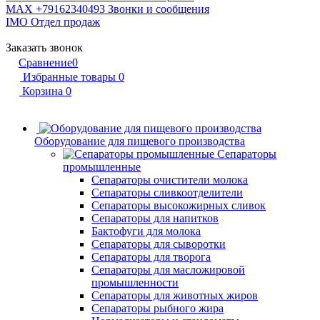
MAX +79162340493
Звонки и сообщения
IMO
Отдел продаж
Заказать звонок
Сравнение
0
Избранные товары
0
Корзина
0
Оборудование для пищевого производства
Сепараторы
промышленные
Сепараторы очистители молока
Сепараторы сливкоотделители
Сепараторы высокожирных сливок
Сепараторы для напитков
Бактофуги для молока
Сепараторы для сыворотки
Сепараторы для творога
Сепараторы для масложировой
промышленности
Сепараторы для животных жиров
Сепараторы рыбного жира