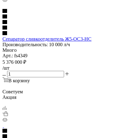
Сепаратор сливкоотделитель Ж5-ОС3-НС
Производительность: 10 000 л/ч
Много
Арт.: fs4349
5 376 000
₽
/шт
В корзину
Советуем
Акция