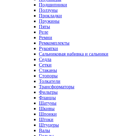
Подшипники
Ползуны
Прокладки
Пружины
Пяты
Реле
Ремни
Ремкомплекты
Рукоятки
Сальниковая набивка и сальники
Седла
Сетки
Стаканы
Стопоры
Толкатели
Трансформаторы
Фильтры
Фланцы
Шатуны
Шкивы
Шпонки
Штоки
Штуцеры
Валы
Гильзы