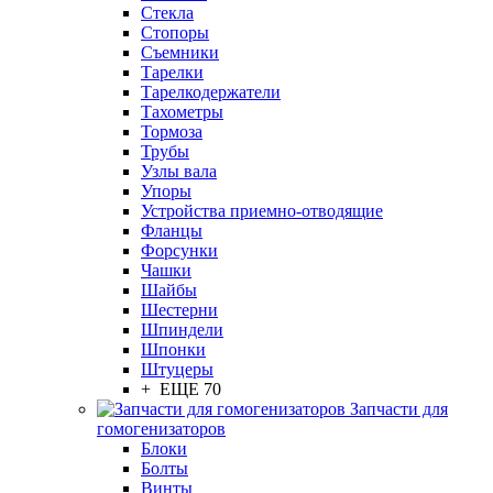
Стекла
Стопоры
Съемники
Тарелки
Тарелкодержатели
Тахометры
Тормоза
Трубы
Узлы вала
Упоры
Устройства приемно-отводящие
Фланцы
Форсунки
Чашки
Шайбы
Шестерни
Шпиндели
Шпонки
Штуцеры
+ ЕЩЕ 70
Запчасти для
гомогенизаторов
Блоки
Болты
Винты