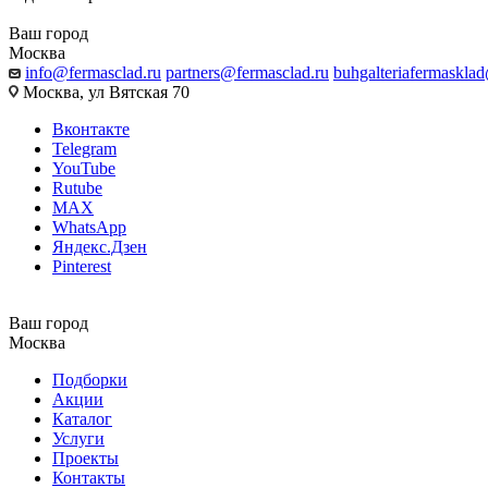
Ваш город
Москва
info@fermasclad.ru
partners@fermasclad.ru
buhgalteriafermaskla
Москва, ул Вятская 70
Вконтакте
Telegram
YouTube
Rutube
MAX
WhatsApp
Яндекс.Дзен
Pinterest
Ваш город
Москва
Подборки
Акции
Каталог
Услуги
Проекты
Контакты