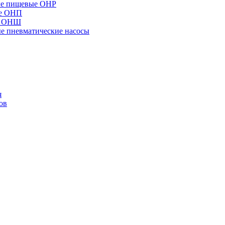
ые пищевые ОНР
ые ОНП
е ОНШ
 пневматические насосы
я
ов